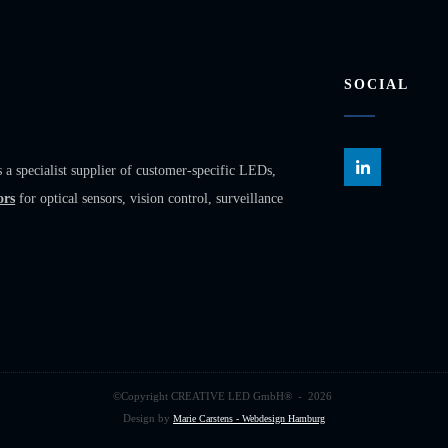
SOCIAL
ecialist supplier of customer-specific LEDs,
ors
for optical sensors, vision control, surveillance
©Copyright
CREATIVE LED GmbH
® -
2026
Design by
Marie Carstens - Webdesign Hamburg