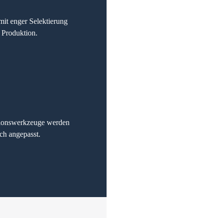
it enger Selektierung
 Produktion.
sionswerkzeuge werden
sch angepasst.