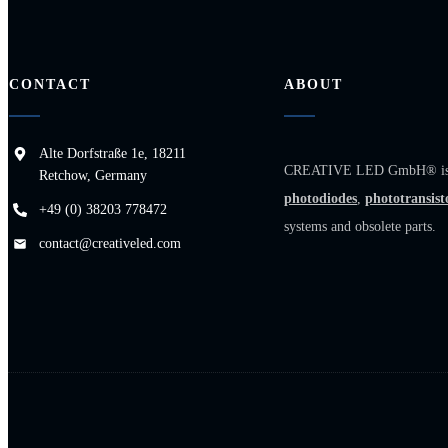
CONTACT
ABOUT
Alte Dorfstraße 1e, 18211
CREATIVE LED GmbH® is a sp
Retchow, Germany
photodiodes
,
phototransist
+49 (0) 38203 778472
systems and obsolete parts.
contact@creativeled.com