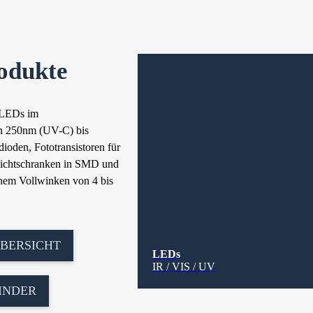
odukte
t LEDs im
n 250nm (UV-C) bis
ioden, Fototransistoren für
Lichtschranken in SMD und
em Vollwinken von 4 bis
BERSICHT
LEDs
IR / VIS / UV
INDER