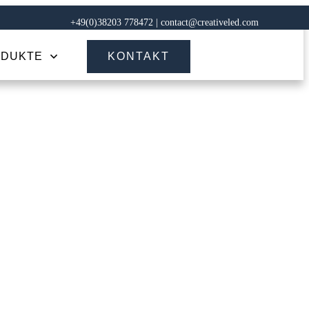
+49(0)38203 778472 |
contact@creativeled.com
DUKTE
KONTAKT